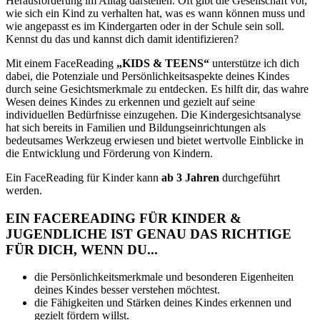
Herausforderung im Alltag darstellen. Oft gibt die Gesellschaft vor,
wie sich ein Kind zu verhalten hat, was es wann können muss und
wie angepasst es im Kindergarten oder in der Schule sein soll.
Kennst du das und kannst dich damit identifizieren?
Mit einem FaceReading
„KIDS & TEENS“
unterstütze ich dich
dabei, die Potenziale und Persönlichkeitsaspekte deines Kindes
durch seine Gesichtsmerkmale zu entdecken. Es hilft dir, das wahre
Wesen deines Kindes zu erkennen und gezielt auf seine
individuellen Bedürfnisse einzugehen. Die Kindergesichtsanalyse
hat sich bereits in Familien und Bildungseinrichtungen als
bedeutsames Werkzeug erwiesen und bietet wertvolle Einblicke in
die Entwicklung und Förderung von Kindern.
Ein FaceReading für Kinder kann
ab 3 Jahren
durchgeführt
werden.
EIN FACEREADING FÜR KINDER &
JUGENDLICHE IST GENAU DAS RICHTIGE
FÜR DICH, WENN DU...
die Persönlichkeitsmerkmale und besonderen Eigenheiten
deines Kindes besser verstehen möchtest.
die Fähigkeiten und Stärken deines Kindes erkennen und
gezielt fördern willst.