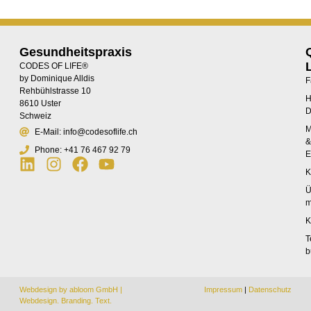
Gesundheitspraxis
CODES OF LIFE®
by Dominique Alldis
F
Rehbühlstrasse 10
8610 Uster
D
Schweiz
M
E-Mail: info@codesoflife.ch
Phone: +41 76 467 92 79
E
Linkedin
Instagram
Facebook
Youtube
K
Ü
m
K
T
b
Webdesign by abloom GmbH |
Impressum
|
Datenschutz
Webdesign. Branding. Text.